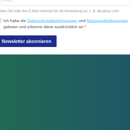
ben Sie bitte Ihre E-Mail-Adresse für die Anmeldung an, z. B.
abc@xyz.com
.
Ich habe die
Datenschutzbestimmungen
und
Nutzungsbedingungen
gelesen und erkenne diese ausdrücklich an.
Newsletter abonnieren