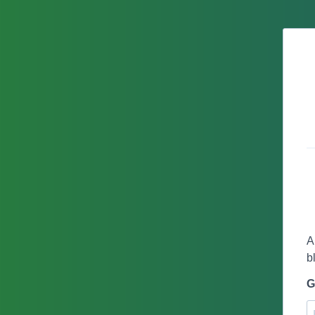
A
b
G